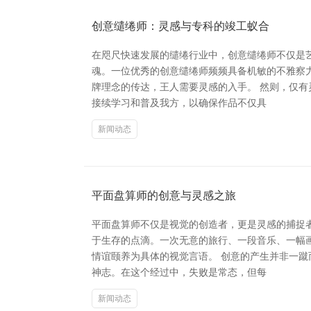
创意缱绻师：灵感与专科的竣工蚁合
在咫尺快速发展的缱绻行业中，创意缱绻师不仅是
魂。一位优秀的创意缱绻师频频具备机敏的不雅察
牌理念的传达，王人需要灵感的入手。 然则，仅
接续学习和普及我方，以确保作品不仅具
新闻动态
平面盘算师的创意与灵感之旅
平面盘算师不仅是视觉的创造者，更是灵感的捕捉
于生存的点滴。一次无意的旅行、一段音乐、一幅
情谊颐养为具体的视觉言语。 创意的产生并非一
神志。在这个经过中，失败是常态，但每
新闻动态