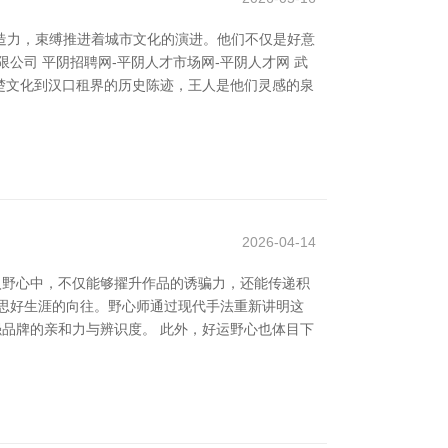
创造力，束缚推进着城市文化的演进。他们不仅是好意
司 平阴招聘网-平阴人才市场网-平阴人才网 武
楚文化到汉口租界的历史陈迹，王人是他们灵感的泉
2026-04-14
入野心中，不仅能够擢升作品的诱骗力，还能传递积
思好生涯的向往。野心师通过现代手法重新讲明这
强品牌的亲和力与辨识度。 此外，好运野心也体目下