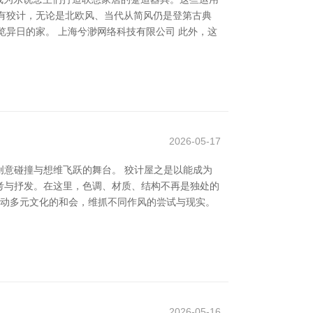
风有狡计，无论是北欧风、当代从简风仍是登第古典
览异日的家。 上海兮渺网络科技有限公司 此外，这
2026-05-17
意碰撞与想维飞跃的舞台。 狡计屋之是以能成为
考与抒发。在这里，色调、材质、结构不再是独处的
饱读动多元文化的和会，维抓不同作风的尝试与现实。
2026-05-16