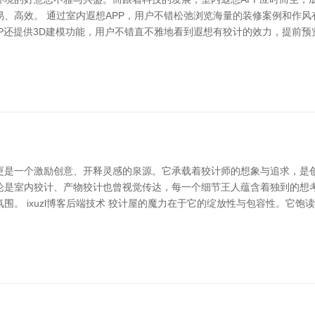
、高效。 通过室内遐想APP，用户不错松弛浏览海量的装修案例和作
P还提供3D建模功能，用户不错直不雅地看到遐想有狡计的效力，提前预
更是一个激励创意、开释灵感的泉源。它承载着狡计师的想象与追求，是创
论是室内狡计、产物狡计也曾视觉传达，每一个细节王人蕴含着独到的想
围。 ixuzl博客后端技术 狡计屋的魔力在于它的绽放性与包容性。它