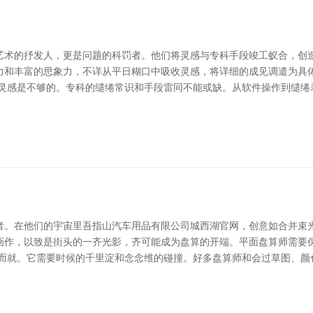
艺术的抒发人，更是问题的科罚者。他们将灵感与专科手段竣工蚁合，创造
力和丰富的思象力，不详从平日糊口中吸收灵感，将详细的成见调遣为具
有灵感是不够的。专科的缱绻常识和手段雷同不能或缺。从软件操作到缱绻
者。在他们的宇宙里吾指山汽车用品有限公司城西湖官网，创意如合并束光
画作，以致是街头的一齐光影，齐可能成为盘算的开端。平面盘算师需要
蹴而就。它需要时候的千里淀和念念维的碰撞。好多盘算师和会过草图、颜