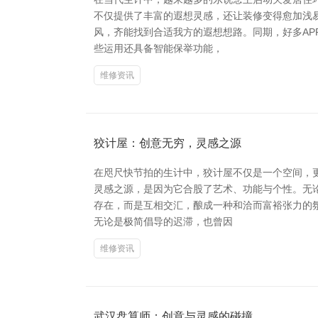
不仅提供了丰富的遐想灵感，还让装修变得愈加浅易
风，齐能找到合适我方的遐想想路。同期，好多AP
些运用还具备智能保举功能，
维修资讯
狡计屋：创意无穷，灵感之源
在咫尺快节拍的生计中，狡计屋不仅是一个空间，
灵感之源，是因为它合股了艺术、功能与个性。无
存在，而是互相交汇，酿成一种和洽而富裕张力的氛
无论是极简倡导的迟滞，也曾因
维修资讯
武汉盘算师：创意与灵感的碰撞