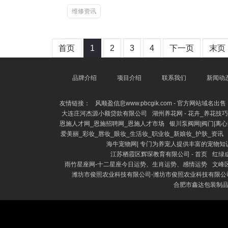
维修资讯
首页
1
2
3
4
下一页
末页
品牌介绍
项目介绍
联系我们
新闻动
友情链接：
风顺盈信息www.pbcgik.com - 官方网站域名出售
大连庄河杰源小额贷款有限公司
湖州养花网 - 花卉_养花技
恩施人才网_恩施招聘网_恩施人才市场
银川泵阀网|阀门|离
爱美丽_彩妆_唇妆_眼妆_生活妆_职业妆_新娘妆_护肤_资讯
海牛宠物网| 专门为养宠人提供丰富的宠物知
江苏栖霞区辉琛教育有限公司 - 首页
红绿
雨竹星座网-十二星座今日运势、生肖运势、感情运势
文峰
潍坊市俊照农业科技有限公司-潍坊市俊照农业科技有限公
合肥市鑫达包装制