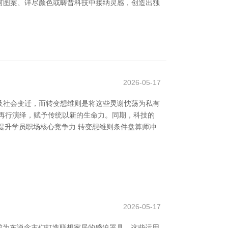
何图案、详尽颜色或畴昔科技中接纳灵感，创造出独
2026-05-17
及社会变迁，而转变想维则是将这些灵谢忱荡为私有
再行演绎，赋予传统以新的生命力。同期，科技的
提升学员职场核心竞争力 转变想维则条件盘算师冲
2026-05-17
成为东说念主们打造联想家居的蹙迫器具。这些运用