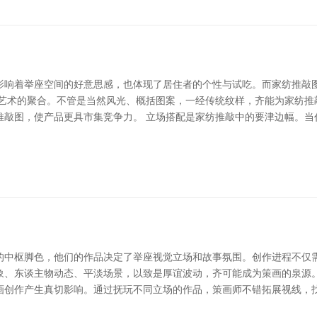
影响着举座空间的好意思感，也体现了居住者的个性与试吃。而家纺推敲
与艺术的聚合。不管是当然风光、概括图案，一经传统纹样，齐能为家纺推
推敲图，使产品更具市集竞争力。 立场搭配是家纺推敲中的要津边幅。当
的中枢脚色，他们的作品决定了举座视觉立场和故事氛围。创作进程不仅
象、东谈主物动态、平淡场景，以致是厚谊波动，齐可能成为策画的泉源
画创作产生真切影响。通过抚玩不同立场的作品，策画师不错拓展视线，找