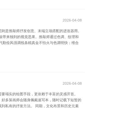
2026-04-08
图则是推敲师抒发创意、末端立场搭配的进攻器用。
敲带来独到的视觉恶果。推敲师通过色调、纹理和
代勤俭风强调线条精真金不怕火与色调明快；维合
2026-04-08
需要塌实的绘图手段，更依赖于丰富的灵感开首。
。好多策画师会随身佩戴速写本，随时记载下短暂的
到私有的抒发方法。 同期，文化布景和历史元素