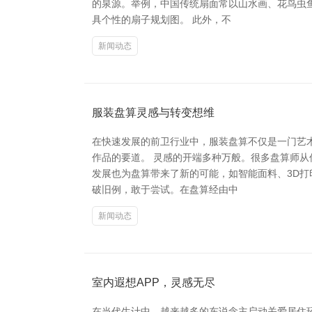
的泉源。举例，中国传统扇面常以山水画、花鸟虫
具个性的扇子规划图。 此外，不
新闻动态
服装盘算灵感与转变想维
在快速发展的前卫行业中，服装盘算不仅是一门艺
作品的要道。 灵感的开端多种万般。很多盘算师
发展也为盘算带来了新的可能，如智能面料、3D打
破旧例，敢于尝试。在盘算经由中
新闻动态
室内遐想APP，灵感无尽
在当代生计中，越来越多的东说念主启动关爱居住