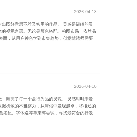
2026-04-13
出既好意思不雅又实用的作品。 灵感是缱绻的灵
体的视觉言语。无论是颜色搭配、构图布局，依然品
表面，从用户神色学到市集趋势，创意缱绻师需要
2026-04-10
，照亮了每一个盘行为品的灵魂。 灵感时时来源
保握机敏的不雅察力，从庸俗中发现超卓，将概述的
色搭配、字体遴荐等束缚尝试，寻找最符合的抒发