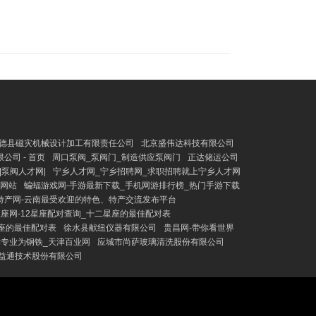
德县磁灾机械设计加工有限责任公司
北京盛伟达科技有限公司
公司 - 首页
周口泵阀_泵阀门_制造供应泵阀门
正达储运公司
|泵阀人才网|
宁乡人才网_宁乡招聘网_求职招聘就上宁乡人才网
户网站
蝙蝠游戏网-手游最新下载_手机网游排行榜_热门手游下载
特产网-云南最受欢迎的特色、特产交流发布平台
座网-12星座配对查询_十二星座的最佳配对表
座的最佳配对表
徐水县献纽仪器有限公司
贵昌网-带你看世界
津专业为钢铁_天津百业网
应城市尚萨玻璃清洗股份有限公司
益通技术股份有限公司