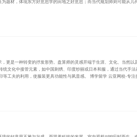
鱼为题材，体现东方好意思学的田地之好意思；而当代规划师则可能从几
术，更是一种转变的抒发形势。盘算师的灵感开端于生涯、文化、当然以
从传统文化中接管元素，如中国刺绣、印度纱丽或日本和服，通过当代手法
印等工夫的利用，使服装更具功能性与夙昔感。 博学留学 云亚网校-专注
环境的好意思不雅与兴盛。而跟着科技的发展，室内遐想APP应时而生，