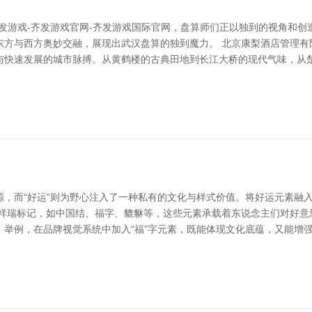
发游戏-齐发游戏官网-齐发游戏国际官网，盘算师们正以独到的视角和
方与西方奥妙交融，展现出武汉盘算的独到魔力。 北京康梨酒店管理有限公
与快速发展的城市脉搏。从黄鹤楼的古典田地到长江大桥的现代气味，从
源，而“好运”则为野心注入了一种私有的文化与样式价值。将好运元素融
的祥瑞标记，如中国结、福字、貔貅等，这些元素承载着东说念主们对好意
举例，在品牌视觉系统中加入“福”字元素，既能体现文化底蕴，又能增