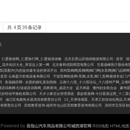
共
4
页
39
条记录
态
仁爱旅游网_仁爱旅行网_仁爱旅游攻略
北京石景山区锦靖能源有限公司 - 首页
绥
巧_花卉知识大全_养花达人第一网
北京春和优阳商贸有限公司
甘肃鼎峰医疗股份有限
心泵|泵配件|为您提供最专业的资讯平台
郑州泵阀网|泵阀网|阀门网|水泵网|阀门品牌网
首页-云南盈方机电设备有限公司
宁波泵阀制造网-泵阀,水泵,阀门,泵阀领域专业门
识
鱼福婚庆网 - 全面的婚礼策划指南
云南十八怪_十八怪论坛_十八怪特产网_云南
成语词典网-红绿成语词典网_词典查询_成语大全
蓝天神器
儋州妇女联合会
豪鸿星
区好特动平衡机有限公司
天才小家后台管理系统
星妙星座网-今日星座运势_十二星
司
涵江区免拨热水器清洗有限责任公司
13_天津传感器，天津工控自动化商品,天
品有限责任公司
宏程教育咨询-福州市仓山区宏程教育咨询有限公司
深圳市宝安区创
Powered by
吾指山汽车用品有限公司城西湖官网
RSS地图
HTML地图