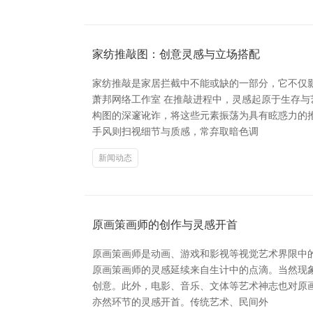
家纺推敲图：创意灵感与立场搭配
家纺推敲是家居拦截中不能或缺的一部分，它不仅
萧邦网络工作室 在推敲进程中，灵感起原于生存
构图的深邃讹诈，将这些元素振荡为具有眩惑力的
手风则扫视细节与质感，常弃取暗色调
新闻动态
原画策画师的创作与灵感开首
原画策画师是动画、游戏和影视等视觉艺术界限中
原画策画师的灵感延续来自生计中的点滴。当然现
创意。此外，电影、音乐、文体等艺术神志也对原
亦然环节的灵感开首。传统艺术、民间外