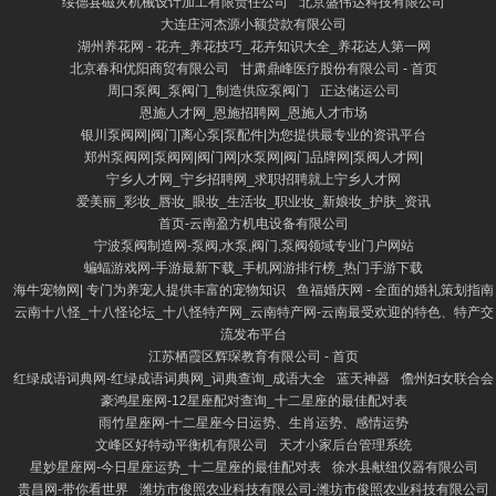
绥德县磁灾机械设计加工有限责任公司
北京盛伟达科技有限公司
大连庄河杰源小额贷款有限公司
湖州养花网 - 花卉_养花技巧_花卉知识大全_养花达人第一网
北京春和优阳商贸有限公司
甘肃鼎峰医疗股份有限公司 - 首页
周口泵阀_泵阀门_制造供应泵阀门
正达储运公司
恩施人才网_恩施招聘网_恩施人才市场
银川泵阀网|阀门|离心泵|泵配件|为您提供最专业的资讯平台
郑州泵阀网|泵阀网|阀门网|水泵网|阀门品牌网|泵阀人才网|
宁乡人才网_宁乡招聘网_求职招聘就上宁乡人才网
爱美丽_彩妆_唇妆_眼妆_生活妆_职业妆_新娘妆_护肤_资讯
首页-云南盈方机电设备有限公司
宁波泵阀制造网-泵阀,水泵,阀门,泵阀领域专业门户网站
蝙蝠游戏网-手游最新下载_手机网游排行榜_热门手游下载
海牛宠物网| 专门为养宠人提供丰富的宠物知识
鱼福婚庆网 - 全面的婚礼策划指南
云南十八怪_十八怪论坛_十八怪特产网_云南特产网-云南最受欢迎的特色、特产交
流发布平台
江苏栖霞区辉琛教育有限公司 - 首页
红绿成语词典网-红绿成语词典网_词典查询_成语大全
蓝天神器
儋州妇女联合会
豪鸿星座网-12星座配对查询_十二星座的最佳配对表
雨竹星座网-十二星座今日运势、生肖运势、感情运势
文峰区好特动平衡机有限公司
天才小家后台管理系统
星妙星座网-今日星座运势_十二星座的最佳配对表
徐水县献纽仪器有限公司
贵昌网-带你看世界
潍坊市俊照农业科技有限公司-潍坊市俊照农业科技有限公司