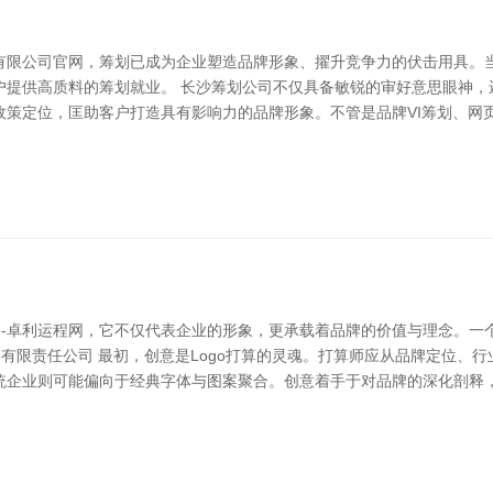
有限公司官网，筹划已成为企业塑造品牌形象、擢升竞争力的伏击用具。
户提供高质料的筹划就业。 长沙筹划公司不仅具备敏锐的审好意思眼神，
政策定位，匡助客户打造具有影响力的品牌形象。不管是品牌VI筹划、网
势网-卓利运程网，它不仅代表企业的形象，更承载着品牌的价值与理念。一
品有限责任公司 最初，创意是Logo打算的灵魂。打算师应从品牌定位、
统企业则可能偏向于经典字体与图案聚合。创意着手于对品牌的深化剖释，