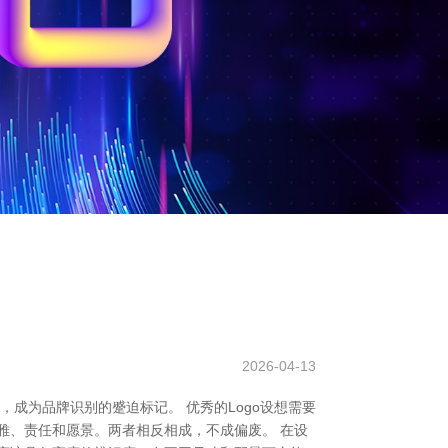
2026-04-13
，成为品牌识别的蹙迫标记。 优秀的Logo设想需要
雅、责任和愿景。两者相反相成，不成偏废。 在设