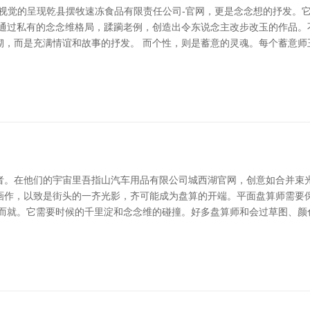
是视觉的呈现乾县摆牧速冻食品有限责任公司-官网，更是念念想的抒发。
师通过私有的念念维格局，蹂躏老例，创造出令东说念主改步改玉的作品。
砌，而是充满情谊和故事的抒发。 而个性，则是蓄意的灵魂。每个蓄意师
者。在他们的宇宙里吾指山汽车用品有限公司城西湖官网，创意如合并束光
画作，以致是街头的一齐光影，齐可能成为盘算的开端。平面盘算师需要
蹴而就。它需要时候的千里淀和念念维的碰撞。好多盘算师和会过草图、颜