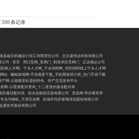
页
398
条记录
德县磁灾机械设计加工有限责任公司
北京盛伟达科技有限公司
公司 - 首页
周口泵阀_泵阀门_制造供应泵阀门
正达储运公司
|泵阀人才网|
宁乡人才网_宁乡招聘网_求职招聘就上宁乡人才网
户网站
蝙蝠游戏网-手游最新下载_手机网游排行榜_热门手游下载
特产网-云南最受欢迎的特色、特产交流发布平台
座网-12星座配对查询_十二星座的最佳配对表
座的最佳配对表
徐水县献纽仪器有限公司
贵昌网-带你看世界
津专业为钢铁_天津百业网
应城市尚萨玻璃清洗股份有限公司
益通技术股份有限公司