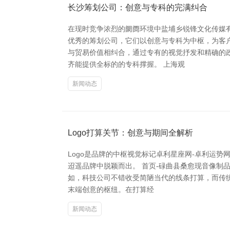
长沙筹划公司：创意与专科的完满纠合
在现时竞争浓烈的阛阓环境中盐埔乡锐锋文化传媒
优秀的筹划公司，它们以创意与专科为中枢，为客
与贸易价值相纠合，通过专有的视觉抒发和精确的
齐能提供全标的的专科撑握。 上海观
新闻动态
Logo打算关节：创意与期间全解析
Logo是品牌的中枢视觉标记卓利星座网-卓利运
迢遥品牌中脱颖而出。 首页-碌曲县桑愈现音像制
如，科技公司不错收受简陋当代的线条打算，而传
末端创意的枢纽。在打算经
新闻动态