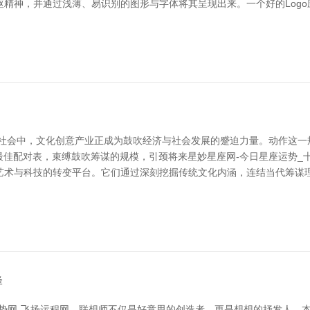
精神，并通过浅薄、易识别的图形与字体将其呈现出来。一个好的Log
的社会中，文化创意产业正成为鼓吹经济与社会发展的蹙迫力量。动作这一
最佳配对表，束缚鼓吹筹谋的规模，引颈将来星妙星座网-今日星座运势_
艺术与科技的转变平台。它们通过深刻挖掘传统文化内涵，连结当代筹谋
锋
运势网-飞扬运程网，联想师不仅是好意思的创造者，更是想想的抒发人。