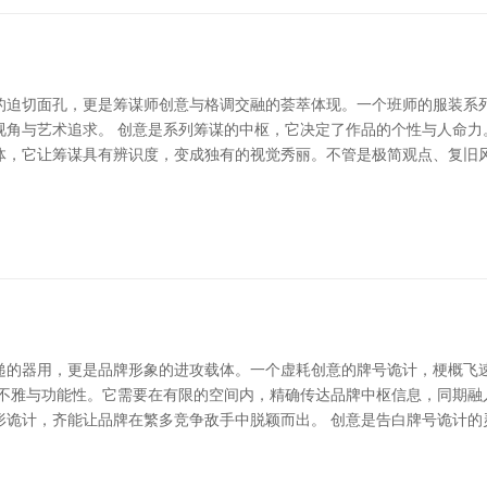
的迫切面孔，更是筹谋师创意与格调交融的荟萃体现。一个班师的服装系
视角与艺术追求。 创意是系列筹谋的中枢，它决定了作品的个性与人命力
体，它让筹谋具有辨识度，变成独有的视觉秀丽。不管是极简观点、复旧
递的器用，更是品牌形象的进攻载体。一个虚耗创意的牌号诡计，梗概飞
思不雅与功能性。它需要在有限的空间内，精确传达品牌中枢信息，同期融
形诡计，齐能让品牌在繁多竞争敌手中脱颖而出。 创意是告白牌号诡计的