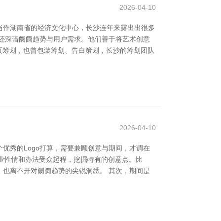
2026-04-10
当作湖南省的经济文化中心，长沙连年来露出出很多
还深谙阛阓趋势与用户需求。他们善于将艺术创意
页筹划，也曾包装筹划、告白策划，长沙的筹划团队
2026-04-10
个优秀的Logo打算，需要兼顾创意与期间，才调在
行业性情和办法受众起程，挖掘特有的创意点。比
也离不开对阛阓趋势的尖锐洞悉。 其次，期间是