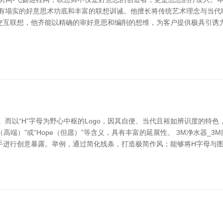
领有塌实的好意思术功底和丰富的联想训诫。他擅长将传统艺术理念与当代
交互联想，他齐能以精确的审好意思和编削的想维，为客户提供极具引诱力
。而以“H”字母为野心中枢的Logo，因其自便、当代且裕如辨识度的特色
igh（高端）”或“Hope（但愿）”等含义，具有丰富的延展性。 3M净水器
脱手进行创意暴露。举例，通过简化线条，打造极简作风；能够将H字母与