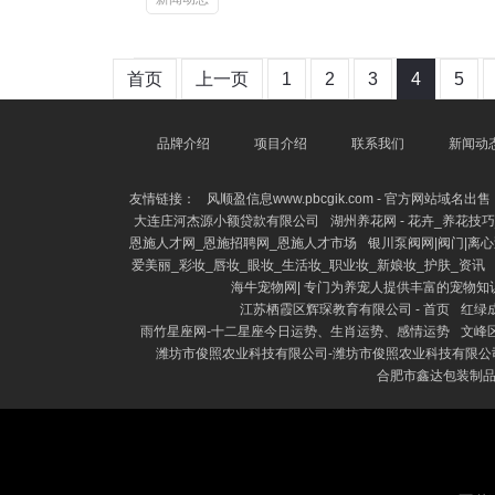
首页
上一页
1
2
3
4
5
品牌介绍
项目介绍
联系我们
新闻动
友情链接：
风顺盈信息www.pbcgik.com - 官方网站域名出售
大连庄河杰源小额贷款有限公司
湖州养花网 - 花卉_养花技
恩施人才网_恩施招聘网_恩施人才市场
银川泵阀网|阀门|离
爱美丽_彩妆_唇妆_眼妆_生活妆_职业妆_新娘妆_护肤_资讯
海牛宠物网| 专门为养宠人提供丰富的宠物知
江苏栖霞区辉琛教育有限公司 - 首页
红绿
雨竹星座网-十二星座今日运势、生肖运势、感情运势
文峰
潍坊市俊照农业科技有限公司-潍坊市俊照农业科技有限公
合肥市鑫达包装制