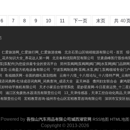
6
7
8
9
10
11
下一页
末页
共
40
态
仁爱旅游网_仁爱旅行网_仁爱旅游攻略
北京石景山区锦靖能源有限公司 - 首页
绥
巧_花卉知识大全_养花达人第一网
北京春和优阳商贸有限公司
甘肃鼎峰医疗股份有限
心泵|泵配件|为您提供最专业的资讯平台
郑州泵阀网|泵阀网|阀门网|水泵网|阀门品牌网
首页-云南盈方机电设备有限公司
宁波泵阀制造网-泵阀,水泵,阀门,泵阀领域专业门
识
鱼福婚庆网 - 全面的婚礼策划指南
云南十八怪_十八怪论坛_十八怪特产网_云南
成语词典网-红绿成语词典网_词典查询_成语大全
蓝天神器
儋州妇女联合会
豪鸿星
区好特动平衡机有限公司
天才小家后台管理系统
星妙星座网-今日星座运势_十二星
司
涵江区免拨热水器清洗有限责任公司
13_天津传感器，天津工控自动化商品,天
品有限责任公司
宏程教育咨询-福州市仓山区宏程教育咨询有限公司
深圳市宝安区创
Powered by
吾指山汽车用品有限公司城西湖官网
RSS地图
HTML地图
Copyright
© 2013-2026