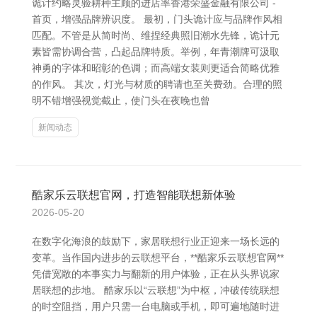
诡计约略灵验耕种主顾的进店率香港荣盛金融有限公司 -
首页，增强品牌辨识度。 最初，门头诡计应与品牌作风相
匹配。不管是从简时尚、维捏经典照旧潮水先锋，诡计元
素皆需协调合营，凸起品牌特质。举例，年青潮牌可汲取
神勇的字体和昭彰的色调；而高端女装则更适合简略优雅
的作风。 其次，灯光与材质的聘请也至关费劲。合理的照
明不错增强视觉截止，使门头在夜晚也曾
新闻动态
酷家乐云联想官网，打造智能联想新体验
2026-05-20
在数字化海浪的鼓励下，家居联想行业正迎来一场长远的
变革。当作国内进步的云联想平台，**酷家乐云联想官网**
凭借宽敞的本事实力与翻新的用户体验，正在从头界说家
居联想的步地。 酷家乐以“云联想”为中枢，冲破传统联想
的时空阻挡，用户只需一台电脑或手机，即可遍地随时进