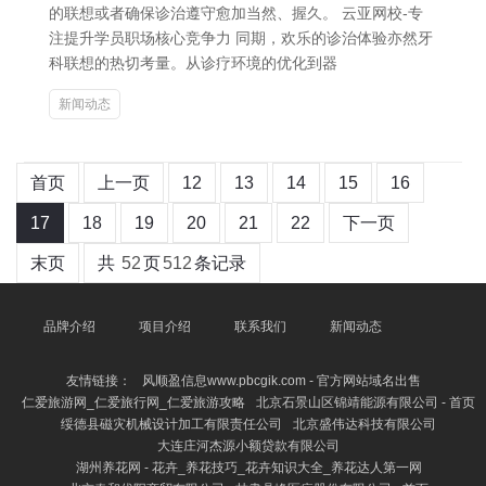
的联想或者确保诊治遵守愈加当然、握久。 云亚网校-专
注提升学员职场核心竞争力 同期，欢乐的诊治体验亦然牙
科联想的热切考量。从诊疗环境的优化到器
新闻动态
首页
上一页
12
13
14
15
16
17
18
19
20
21
22
下一页
末页
共
52
页
512
条记录
品牌介绍
项目介绍
联系我们
新闻动态
友情链接：
风顺盈信息www.pbcgik.com - 官方网站域名出售
仁爱旅游网_仁爱旅行网_仁爱旅游攻略
北京石景山区锦靖能源有限公司 - 首页
绥德县磁灾机械设计加工有限责任公司
北京盛伟达科技有限公司
大连庄河杰源小额贷款有限公司
湖州养花网 - 花卉_养花技巧_花卉知识大全_养花达人第一网