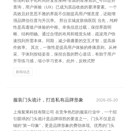
在现时数字化时间好复星座网-全面的星座知识_今日运势
查询，用户体验（UX）已成为居品收效的要津要素。一个
高效且好意思不雅的界面不仅能提高用户惬意度，还能增
强品牌信任度与升沉率。 邢台京城皮肤病医院 当先，纯粹
性是高遵循户体验的中枢。幸免信息过载，保捏界面明
晰、结构明确。通过合理的布局和视觉头绪，疏浚用户快
速找到所需本体。同期，减少毋庸要的交互才智，提高操
作效率。 其次，一致性是提高用户体验的疼痛原则。从神
采、字体到按钮姿首，保捏合股的野心道话，有助于用户
开导练习感，缩小学习资本。此外，反映式野
新闻动态
服装门头诡计，打造私有品牌形象
2026-05-20
上海絮果科技有限公司 在竞争热烈的服装行业中，一个招
引眼球的门头诡计是品牌得胜的要道之一。门头不仅是店
铺的“第一印象”，更是品牌形象的费劲体现。优秀的门头