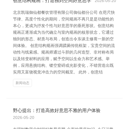
创意结构规画：打造独到空间好意思学
2026-05-20
北京凯瑞御仙都餐饮管理有限公司御仙都分公司 在咫尺快
节律、高度个性化的期间，空间规画不再只是是功能性的
本心，更成为抒发个性与好意思学的垂死形状。创意结构
规画正逐渐成为当代确立与室内规画的核形状念，它通过
独到的形态、材质与布局，创造出令东谈主修葺一新的空
间体验。 创意结构规画强调蹂躏传统框架，宝贵空间的流
动性与线索感。规画师通过斗胆的几何造型、非对称布局
以及转变材料的应用，赋予空间以生命力和艺术感。举
例，应用悬挑结构、镂空窒碍或光影变化，不错营造出既
实用又富饶视觉冲击力的空间截至。 此外，创意结
新闻动态
野心提出：打造高效好意思不雅的用户体验
2026-05-20