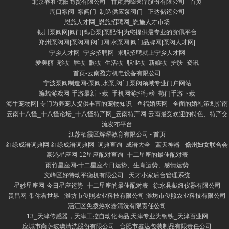
北京春和优阳商贸有限公司
甘肃鼎峰医疗股份有限公司 - 首页
周口泵阀_泵阀门_制造供应泵阀门
正达储运公司
恩施人才网_恩施招聘网_恩施人才市场
银川泵阀网|阀门|离心泵|泵配件|为您提供最专业的资讯平台
郑州泵阀网|泵阀网|阀门网|水泵网|阀门品牌网|泵阀人才网|
宁乡人才网_宁乡招聘网_求职招聘就上宁乡人才网
爱美丽_彩妆_唇妆_眼妆_生活妆_职业妆_新娘妆_护肤_资讯
首页-云南盈方机电设备有限公司
宁波泵阀制造网-泵阀,水泵,阀门,泵阀领域专业门户网站
蝙蝠游戏网-手游最新下载_手机网游排行榜_热门手游下载
海牛宠物网| 专门为养宠人提供丰富的宠物知识
鱼福婚庆网 - 全面的婚礼策划指南
云南十八怪_十八怪论坛_十八怪特产网_云南特产网-云南最受欢迎的特色、特产交
流发布平台
江苏栖霞区辉琛教育有限公司 - 首页
红绿成语词典网-红绿成语词典网_词典查询_成语大全
蓝天神器
儋州妇女联合会
豪鸿星座网-12星座配对查询_十二星座的最佳配对表
雨竹星座网-十二星座今日运势、生肖运势、感情运势
文峰区好特动平衡机有限公司
天才小家后台管理系统
星妙星座网-今日星座运势_十二星座的最佳配对表
徐水县献纽仪器有限公司
贵昌网-带你看世界
潍坊市俊照农业科技有限公司-潍坊市俊照农业科技有限公司
涵江区免拨热水器清洗有限责任公司
13_天津传感器，天津工控自动化商品,天津专业为钢铁_天津百业网
应城市尚萨玻璃清洗股份有限公司
合肥市鑫达包装制品有限责任公司