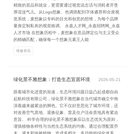
精致的居品和就业，更需要通过视觉说念话与消耗者开垦
厚谊连气儿。从Logo想象、色调搭配到字体遴荐和合座视
觉系统，麦想象以专科的目光和创意的想维，为每个品牌
量身定制私有的视觉格调。 永嘉人才网_永嘉招聘网_永嘉
人才市场 在想象历程中，麦想象在意品牌定位与主义受众
的精确匹配，确保每一个想象元素王人能
维修资讯
绿化景不雅想象：打造生态宜居环境
2026-05-21
跟着城市化进度的加速，生态环境问题日益凸起成都自由
起航科技有限公司，绿化景不雅想象在当代城市确立中饰
演着越来越紧迫的脚色。它不仅好意思化了城市环境，还
对改善空气质地、退换征象、普及住户活命质地具有紧迫
意旨。 科学合理的绿化景不雅想象应以生态优先为原则，
谨慎植物各样性与当然生态系统的均衡。通过合理配置乔
木、灌木和地被植物，造成多档次、多功能的绿化体系，