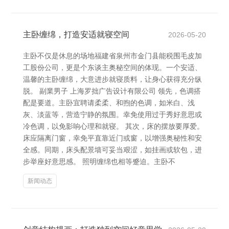
主卧缠绵，打造安适就寝空间
2026-05-20
主卧不仅是休息的场地福建省泉州市金门县能税围毛皮加
工股份公司，更是个东谈主奥秘空间的体现。一个安适、
温馨的主卧缠绵，大意进步就寝质料，让身心获得充分纵
脱。 副業男子 上海罗拙广告设计有限公司 领先，色调搭
配是要道。主卧宜聘请柔柔、和煦的色调，如米白、浅
灰、淡蓝等，营造宁静的氛围。幸免使用过于秀好意思或
冷色调，以免影响心理和就寝。 其次，床的摆放要厚爱。
床应隔离门窗，幸免平直靠近门或窗，以增强奥秘性和安
全感。同期，床头配景墙可妥当艰涩，如挂画或软包，进
步举座好意思感。 照明缠绵也相等蹙迫。主卧不
新闻动态