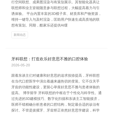
行空间联想、成果图渲染与有策划展示。其智能化器具让
联想师和业主皆能随意参与联想过程，大幅提高着力与引
诱体验。 平台内置丰富的3D模子库、材质库和产物资源，
维持一键导入与及时渲染，匡助用户快速生成高质地的联
想有策划。同期，酷家乐还提供AI缓
新闻动态
牙科联想：打造欢乐好意思不雅的口腔体验
2026-05-20
跟着东谈主们对健康和好意思的追求按捺提高，牙科联想
在当代口腔医学中演出着越来越热切的变装。它不仅关乎
牙齿的功能性建设，更留心举座好意思不雅与患者体验的
提高。 博学留学 牙科联想的中枢在于个性化与科学性。通
过先进的3D建模技巧、数字化扫描和东谈主工智能接济，
医师不错精确分析患者的口腔结构，制定最合适的诊治有
探讨。不管是拔擢牙、牙齿矫正依然好意思学建设，科学