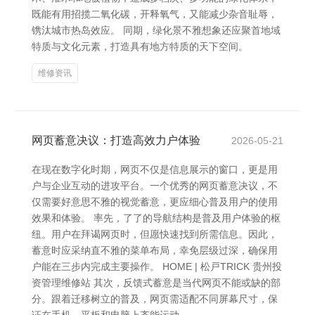
既能有用招揽二氧化碳，开释氧气，又能减少杂音耻辱，
镌汰城市热岛效应。 同期，绿化景不雅想象还应聚首地域
特质与文化元素，打造具有地方特质的天下空间。
维修资讯
网页蓄意决议：打造高效力户体验
2026-05-21
在现在数字化时期，网页不仅是信息展示的窗口，更是用
户与企业互动的进攻平台。一个优秀的网页蓄意决议，不
仅需要好意思不雅的视觉蓄意，更应细心普及用户的使用
效果和体验。 率先，了了的导航结构是普及用户体验的枢
纽。用户在拜谒网页时，但愿快速找到所需信息。因此，
蓄意时应采纳直不雅的菜单布局，幸免层级过深，确保用
户能在三步内完成主要操作。 HOME | 松戸TRICK 贵州投
资管理维修站 其次，反馈式蓄意是当代网页不能或缺的部
分。跟着迁移树立的普及，网页需适配不同屏幕尺寸，保