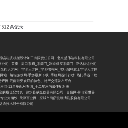
页
512
条记录
德县磁灾机械设计加工有限责任公司
北京盛伟达科技有限公司
公司 - 首页
周口泵阀_泵阀门_制造供应泵阀门
正达储运公司
|泵阀人才网|
宁乡人才网_宁乡招聘网_求职招聘就上宁乡人才网
户网站
蝙蝠游戏网-手游最新下载_手机网游排行榜_热门手游下载
特产网-云南最受欢迎的特色、特产交流发布平台
座网-12星座配对查询_十二星座的最佳配对表
座的最佳配对表
徐水县献纽仪器有限公司
贵昌网-带你看世界
津专业为钢铁_天津百业网
应城市尚萨玻璃清洗股份有限公司
益通技术股份有限公司