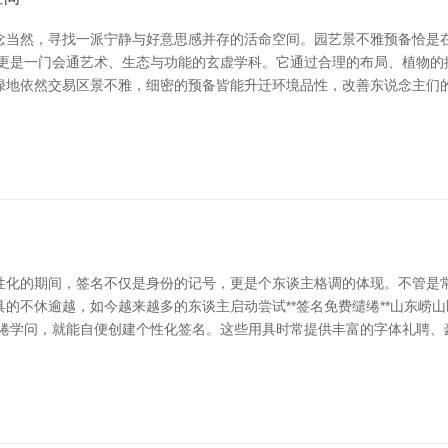
念当然，寻找一派宁静与好意思感并存的活命空间。园艺景不雅预备恰是
，更是一门会通艺术、生态与功能的玄虚学科。它通过合理的布局、植物的
绿地依然交易区景不雅，细密的预备皆能升迁环境品性，改善东说念主们的
个性化的期间，签名不仅是身份的记号，更是个东谈主格调的体现。不管
的不休逾越，如今越来越多的东谈主启动尝试**签名免费缱绻**山东崂山
缱绻学问，就能自便创建个性化签名。这些用具时常提供丰富的字体礼聘、