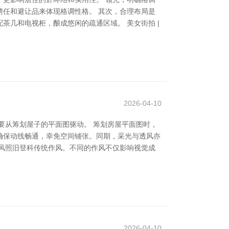
任和避让品来体现格调性格。 其次，合理布局是
几和电视柜，酿成悠闲的疏通区域。 美女街拍 |
2026-04-10
要从筹划屋子的平面图驱动。 筹划房屋平面图时，
确保动线畅通，幸免空间铺张。同期，采光与透风亦
风照旧登科传统作风。不同的作风不仅影响视觉成
2026-04-10