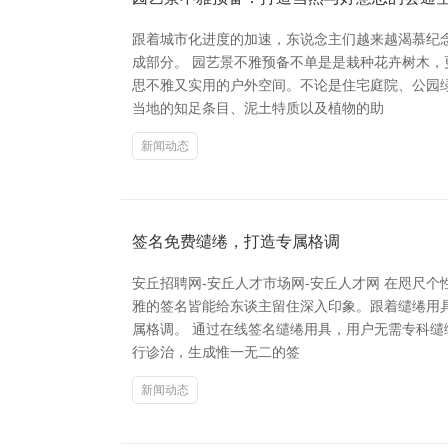
跟着城市化进度的加速，东说念主们越来越渴慕纪
成部分。 园艺景不雅预备不单是是栽种花卉树木
思不雅又实用的户外空间。不论是住宅庭院、公园
当地的知足条目、泥土特质以及植物的助
新闻动态
签名免费缱绻，打造专属格调
安丘招聘网-安丘人才市场网-安丘人才网 在咫尺
雅的签名皆能给东谈主留住深入印象。跟着缱绻用具
属格调。 通过在线签名缱绻用具，用户无需专科
行诊治，生成惟一无二的签
新闻动态