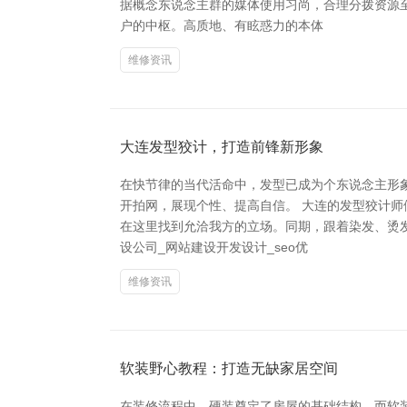
据概念东说念主群的媒体使用习尚，合理分拨资源至
户的中枢。高质地、有眩惑力的本体
维修资讯
大连发型狡计，打造前锋新形象
在快节律的当代活命中，发型已成为个东说念主形
开拍网，展现个性、提高自信。 大连的发型狡计
在这里找到允洽我方的立场。同期，跟着染发、烫
设公司_网站建设开发设计_seo优
维修资讯
软装野心教程：打造无缺家居空间
在装修流程中，硬装奠定了房屋的基础结构，而软