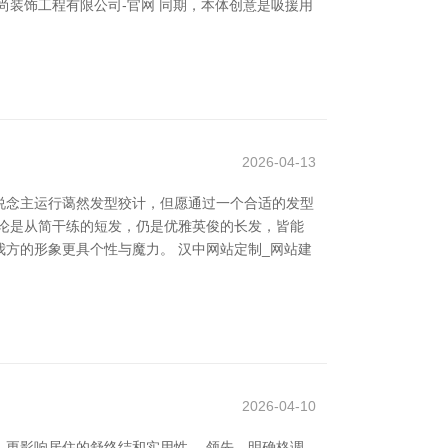
装饰工程有限公司-官网 同期，本体创意是吸援用
2026-04-13
说念主运行蔼然发型狡计，但愿通过一个合适的发型
论是从简干练的短发，仍是优雅英俊的长发，皆能
方的形象更具个性与魔力。 汉中网站定制_网站建
2026-04-10
更影响居住的舒终结和实用性。 领先，明确格调