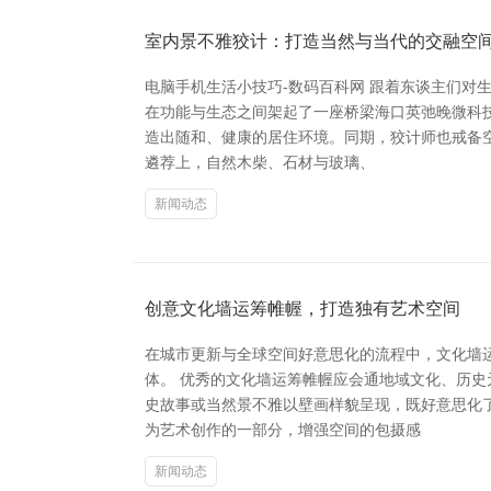
室内景不雅狡计：打造当然与当代的交融空
电脑手机生活小技巧-数码百科网 跟着东谈主们
在功能与生态之间架起了一座桥梁海口英弛晚微科技
造出随和、健康的居住环境。同期，狡计师也戒备
遴荐上，自然木柴、石材与玻璃、
新闻动态
创意文化墙运筹帷幄，打造独有艺术空间
在城市更新与全球空间好意思化的流程中，文化墙
体。 优秀的文化墙运筹帷幄应会通地域文化、历
史故事或当然景不雅以壁画样貌呈现，既好意思化
为艺术创作的一部分，增强空间的包摄感
新闻动态