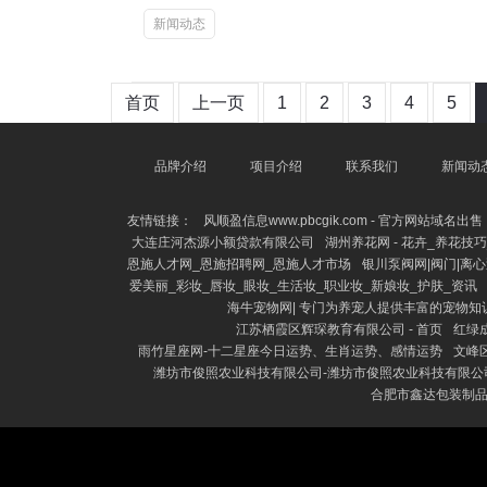
新闻动态
首页
上一页
1
2
3
4
5
品牌介绍
项目介绍
联系我们
新闻动
友情链接：
风顺盈信息www.pbcgik.com - 官方网站域名出售
大连庄河杰源小额贷款有限公司
湖州养花网 - 花卉_养花技
恩施人才网_恩施招聘网_恩施人才市场
银川泵阀网|阀门|离
爱美丽_彩妆_唇妆_眼妆_生活妆_职业妆_新娘妆_护肤_资讯
海牛宠物网| 专门为养宠人提供丰富的宠物知
江苏栖霞区辉琛教育有限公司 - 首页
红绿
雨竹星座网-十二星座今日运势、生肖运势、感情运势
文峰
潍坊市俊照农业科技有限公司-潍坊市俊照农业科技有限公
合肥市鑫达包装制