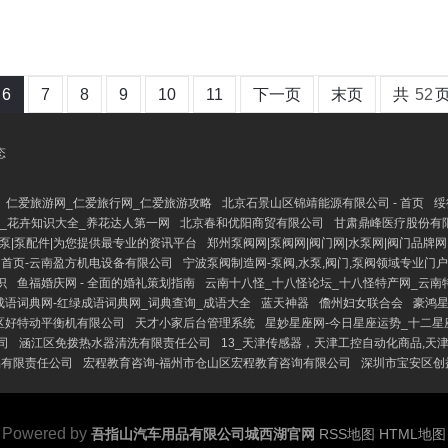
6
7
8
9
10
11
下一页
末页
共
52
态
仁爱旅游网_仁爱旅行网_仁爱旅游攻略
北京石景山区锦靖能源有限公司 - 首页
绥
巧_花卉知识大全_养花达人第一网
北京春和优阳商贸有限公司
甘肃鼎峰医疗股份有限
心泵|泵配件|为您提供最专业的资讯平台
郑州泵阀网|泵阀网|阀门网|水泵网|阀门品牌网
首页-云南盈方机电设备有限公司
宁波泵阀制造网-泵阀,水泵,阀门,泵阀领域专业门
识
鱼福婚庆网 - 全面的婚礼策划指南
云南十八怪_十八怪论坛_十八怪特产网_云南
成语词典网-红绿成语词典网_词典查询_成语大全
蓝天神器
儋州妇女联合会
豪鸿星
区好特动平衡机有限公司
天才小家后台管理系统
星妙星座网-今日星座运势_十二星
司
涵江区免拨热水器清洗有限责任公司
13_天津传感器，天津工控自动化商品,天
品有限责任公司
宏程教育咨询-福州市仓山区宏程教育咨询有限公司
深圳市宝安区创
Powered by
吾指山汽车用品有限公司城西湖官网
RSS地图
HTML地图