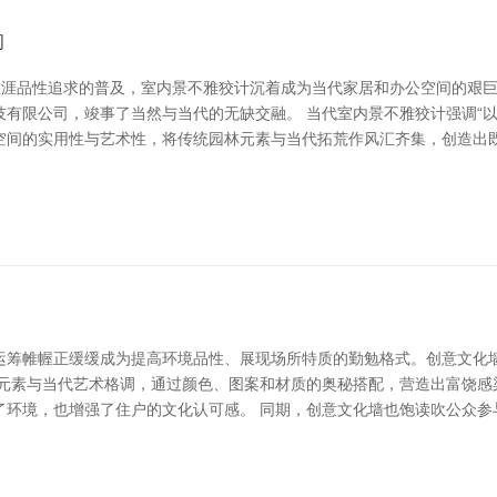
间
对生涯品性追求的普及，室内景不雅狡计沉着成为当代家居和办公空间的艰
有限公司，竣事了当然与当代的无缺交融。 当代室内景不雅狡计强调“
空间的实用性与艺术性，将传统园林元素与当代拓荒作风汇齐集，创造出既
运筹帷幄正缓缓成为提高环境品性、展现场所特质的勤勉格式。创意文化
史元素与当代艺术格调，通过颜色、图案和材质的奥秘搭配，营造出富饶感
了环境，也增强了住户的文化认可感。 同期，创意文化墙也饱读吹公众参