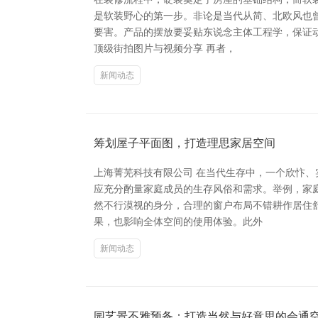
是软装野心的第一步。非论是当代从简、北欧风也
要害。产品的摆放要妥贴东说念主体工程学，保证动
顶级街拍图片与视频分享 再者，
新闻动态
筹划屋子平面图，打造理思家居空间
上海菁芜科技有限公司 在当代生存中，一个欣忭
应充分酌量家庭成员的生存风俗和需求。举例，家
然不行漠视的身分，合理的窗户布局不错耕作居住
果，也影响全体空间的使用体验。此外
新闻动态
园艺景不雅预备：打造当然与好意思的会通