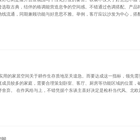
曾选取古典，结伴的格调能营造息争的空间感。不错通过色调搭配、产品聘
线流通，同期兼顾功能与好意思不雅。举例，客厅应以沙发为中心，搭配茶
、实用的家居空间关于耕作生存质地至关遑急。而要达成这一指标，领先需
庭成员较多的家庭，需要合理策划卧室、客厅、厨房等功能区域的位置，
舒舍弃。 在作风给与上，不错凭据个东谈主喜好决定是检朴当代风、北欧
空间