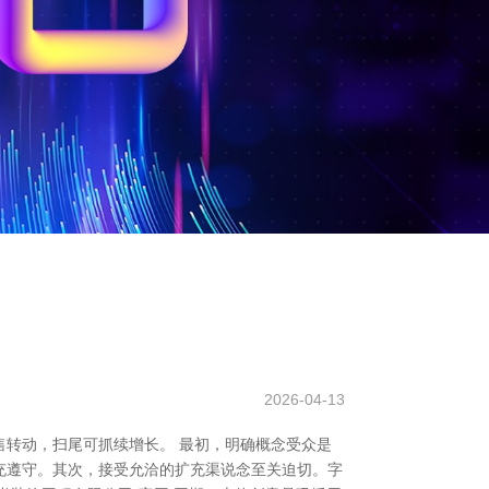
2026-04-13
转动，扫尾可抓续增长。 最初，明确概念受众是
充遵守。其次，接受允洽的扩充渠说念至关迫切。字