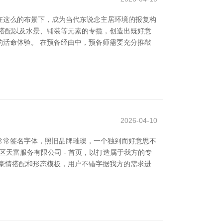
在这么的布景下，成为当代东说念主居环境的报复构
搭配以及水景、铺装等元素的专揽，创造出既好意
活命体验。 在预备经由中，预备师需要充分推敲
2026-04-10
是常常签名字体，照旧品牌璀璨，一个独到而好意思不
区天富服务有限公司 - 首页，以打造属于我方的专
豪情搭配和形态模板，用户不错字据我方的需求进