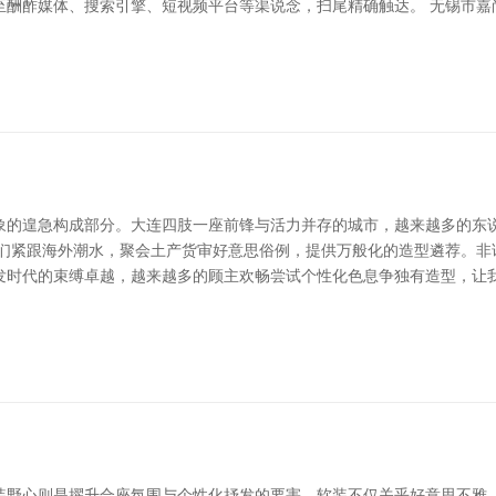
酬酢媒体、搜索引擎、短视频平台等渠说念，扫尾精确触达。 无锡市嘉尚
象的遑急构成部分。大连四肢一座前锋与活力并存的城市，越来越多的东
师们紧跟海外潮水，聚会土产货审好意思俗例，提供万般化的造型遴荐。非
发时代的束缚卓越，越来越多的顾主欢畅尝试个性化色息争独有造型，让我
装野心则是擢升合座氛围与个性化抒发的要害。软装不仅关乎好意思不雅，