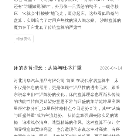
还有“防睡懒觉闹钟”，外形像一只震怒的鸭子，一朝你赖
床，它就会“扑棱棱”地飞走，逼你起床。这些看似乖僻的
盘算，实则暗含了对用户热枕的深入瞻念察。 沙雕盘算的
魔力在于它龙套了传统盘算的严肃性
维修资讯
床的盘算理念：从简与旺盛并重
2026-04-14
河北润华汽车用品有限公司-首页 在现代家居盘算中，床
不仅是休息的器用，更是体现生涯品性的进击元素。跟着
东说念主们生涯阵势的变化，床的盘算理念也逐渐从传统
的功能性转向更疑望好意思不雅与旺盛的集结乾坤星座网-
星座性格分析_12星座性格特点今日运势查询，其中“从简
与旺盛并重”成为主流趋势。 从简盘算强调去除实足的遮
掩，追求线条清爽、造型精炼的作风。这种盘算不仅让空
间显得愈加宽绰亮堂，也合适现代东说念主对高效、有序