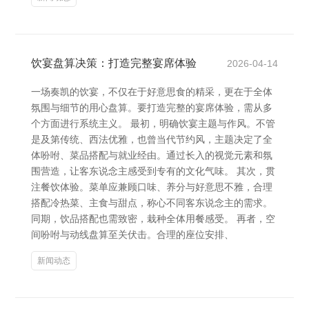
饮宴盘算决策：打造完整宴席体验
2026-04-14
一场奏凯的饮宴，不仅在于好意思食的精采，更在于全体
氛围与细节的用心盘算。要打造完整的宴席体验，需从多
个方面进行系统主义。 最初，明确饮宴主题与作风。不管
是及第传统、西法优雅，也曾当代节约风，主题决定了全
体吩咐、菜品搭配与就业经由。通过长入的视觉元素和氛
围营造，让客东说念主感受到专有的文化气味。 其次，贯
注餐饮体验。菜单应兼顾口味、养分与好意思不雅，合理
搭配冷热菜、主食与甜点，称心不同客东说念主的需求。
同期，饮品搭配也需致密，栽种全体用餐感受。 再者，空
间吩咐与动线盘算至关伏击。合理的座位安排、
新闻动态