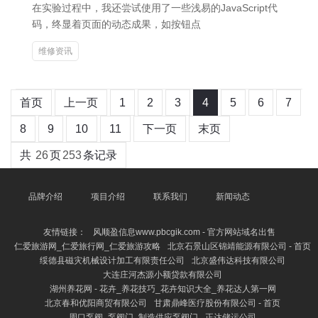
在实验过程中，我还尝试使用了一些浅易的JavaScript代
码，终显着页面的动态成果，如按钮点
维修资讯
首页
上一页
1
2
3
4
5
6
7
8
9
10
11
下一页
末页
共
26
页
253
条记录
品牌介绍
项目介绍
联系我们
新闻动态
友情链接：
风顺盈信息www.pbcgik.com - 官方网站域名出售
仁爱旅游网_仁爱旅行网_仁爱旅游攻略
北京石景山区锦靖能源有限公司 - 首页
绥德县磁灾机械设计加工有限责任公司
北京盛伟达科技有限公司
大连庄河杰源小额贷款有限公司
湖州养花网 - 花卉_养花技巧_花卉知识大全_养花达人第一网
北京春和优阳商贸有限公司
甘肃鼎峰医疗股份有限公司 - 首页
周口泵阀_泵阀门_制造供应泵阀门
正达储运公司