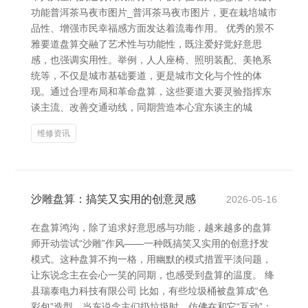
功能普洱茶马夜市图片_普洱茶马夜市图片，更在栽培城市
品性、增强市民幸福感方面发达着流毒作用。 优秀的景不
雅要道盘算交融了艺术性与功能性，既注爱好觉好意思
感，也强调实用性。举例，人人座椅、照明装配、美艳系
统等，不仅是城市基础要道，更是城市文化与个性的体
现。通过合理布局和革命盘算，这些要道大要灵验指挥东
谈主流、改善交通动线，同期营造本心宜东谈主的城
维修资讯
沙雕盘算：搞笑又实用的创意灵感
2026-05-16
在盘算鸿沟，除了追求好意思感与功能，越来越多的盘算
师开动尝试“沙雕”作风——一种既搞笑又实用的创意抒发
模式。这种盘算不拘一格，用幽默的模式措置平淡问题，
让东说念主在会心一笑的同期，也感受到盘算的温度。 绛
县瑞泰电力科技有限公司 比如，有些垃圾桶被盘算成“色
彩包”造型，当东说念主们扔垃圾时，仿佛在和它“互动”；