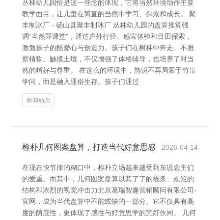
丛林幼儿园恰是这一理念的体现，它将当然环境动作主要
教学面目，让儿童在简直的当然中学习、探索和成长。 聚
丰制冰厂 - 砀山县聚丰制冰厂 丛林幼儿园的盘算推算强
调“当然即课堂”，通过户外行径、感官体验和目田探索，
激勉孩子的酷爱心与创造力。孩子们在树林中奔走、不雅
察植物、触摸土壤，不仅增强了体格辅导，也培养了对当
然的嗜好与尊重。 在这么的环境中，熟识不再局限于竹帛
学问，而是融入通俗生存。孩子们通过
新闻动态
检朴几何图案盘算，打造当代好意思感
2026-04-14
在现在快节律的糊口中，检朴立场越来越受到东说念主们
的爱重。而其中，几何图案盘算以其了了的线条、规矩的
结构和浓烈的视觉冲击力北京葛瑞智趣营销顾问有限公司-
官网，成为当代盘算中不能或缺的一部分。它不仅具有高
度的荫庇性，更体现了感性与好意思学的完好伙同。 几何