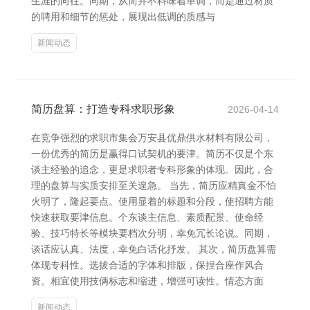
生涯的向往。同期，从简并不料味着单调，而是通过材质
的聘用和细节的惩处，展现出低调的质感与
新闻动态
简历盘算：打造专科求职形象
2026-04-14
在竞争强烈的求职市集会万安县优鼎供水材料有限公司，
一份优秀的简历是赢得口试契机的要津。简历不仅是个东
谈主经验的追念，更是求职者专科形象的体现。因此，合
理的盘算与实质安排至关遑急。 当先，简历应精真金不怕
火明了，隆起要点。使用显着的标题和分段，使招聘方能
快速获取要津信息。个东谈主信息、素质配景、使命经
验、技巧特长等模块要档次分明，幸免冗长论说。同期，
谈话应认真、法度，幸免白话化抒发。 其次，简历盘算需
体现专科性。选拔合适的字体和排版，保捏合座作风合
资。相宜使用技俩标志和缩进，增强可读性。情态方面
新闻动态