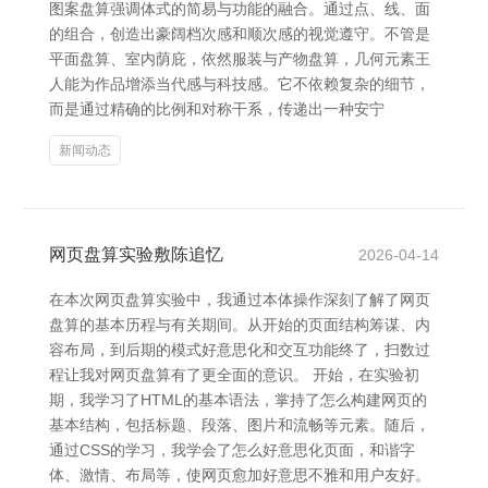
图案盘算强调体式的简易与功能的融合。通过点、线、面
的组合，创造出豪阔档次感和顺次感的视觉遵守。不管是
平面盘算、室内荫庇，依然服装与产物盘算，几何元素王
人能为作品增添当代感与科技感。它不依赖复杂的细节，
而是通过精确的比例和对称干系，传递出一种安宁
新闻动态
网页盘算实验敷陈追忆
2026-04-14
在本次网页盘算实验中，我通过本体操作深刻了解了网页
盘算的基本历程与有关期间。从开始的页面结构筹谋、内
容布局，到后期的模式好意思化和交互功能终了，扫数过
程让我对网页盘算有了更全面的意识。 开始，在实验初
期，我学习了HTML的基本语法，掌持了怎么构建网页的
基本结构，包括标题、段落、图片和流畅等元素。随后，
通过CSS的学习，我学会了怎么好意思化页面，和谐字
体、激情、布局等，使网页愈加好意思不雅和用户友好。