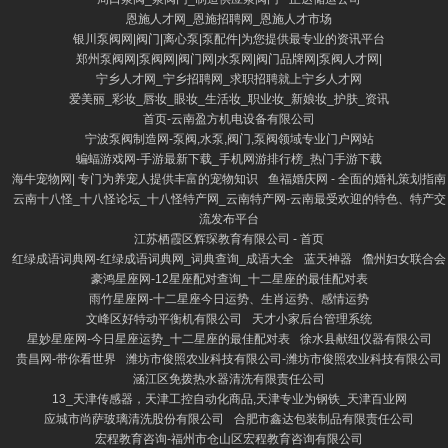
恩施人才网_恩施招聘网_恩施人才市场
银川泵阀网|阀门|离心泵|泵配件|为您提供最专业的资讯平台
郑州泵阀网|泵阀网|阀门网|水泵网|阀门品牌网|泵阀人才网|
宁乡人才网_宁乡招聘网_求职招聘就上宁乡人才网
爱美丽_彩妆_唇妆_眼妆_生活妆_职业妆_新娘妆_护肤_资讯
首页-云南盈方机电设备有限公司
宁波泵阀制造网-泵阀,水泵,阀门,泵阀领域专业门户网站
蝙蝠游戏网-手游最新下载_手机网游排行榜_热门手游下载
海牛宠物网| 专门为养宠人提供丰富的宠物知识
鱼福婚庆网 - 全面的婚礼策划指南
云南十八怪_十八怪论坛_十八怪特产网_云南特产网-云南最受欢迎的特色、特产交
流发布平台
江苏栖霞区辉琛教育有限公司 - 首页
红绿成语词典网-红绿成语词典网_词典查询_成语大全
蓝天神器
儋州妇女联合会
豪鸿星座网-12星座配对查询_十二星座的最佳配对表
雨竹星座网-十二星座今日运势、生肖运势、感情运势
文峰区好特动平衡机有限公司
天才小家后台管理系统
星妙星座网-今日星座运势_十二星座的最佳配对表
徐水县献纽仪器有限公司
贵昌网-带你看世界
潍坊市俊照农业科技有限公司-潍坊市俊照农业科技有限公司
涵江区免拨热水器清洗有限责任公司
13_天津传感器，天津工控自动化商品,天津专业为钢铁_天津百业网
应城市尚萨玻璃清洗股份有限公司
合肥市鑫达包装制品有限责任公司
宏程教育咨询-福州市仓山区宏程教育咨询有限公司